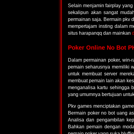
Selain menjamin fairplay yan
sekalipun akan sangat muda
permainan saja. Bermain pkv d
mempertajam insting dalam m
situs harapanqq dan mainkan
Poker Online No Bot P
Dalam permainan poker, win-r
pemain seharusnya memiliki w
untuk membuat server mereka
membuat pemain lain akan kesu
menganalisa kartu sehingga b
yang umumnya bertujuan untu
Pkv games menciptakan game p
Bermain poker no bot uang as
Analisa dan pengambilan kepu
Bahkan pemain dengan modal 
pemain poker yang suka bluffi