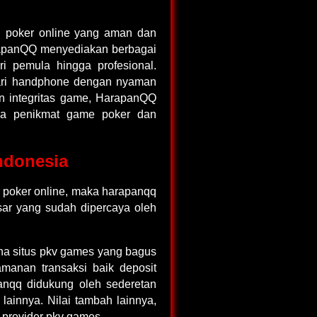
n poker online yang aman dan
arapanQQ menyediakan berbagai
i pemula hingga profesional.
dari handphone dengan nyaman
an integritas game, HarapanQQ
ua penikmat game poker dan
ndonesia
 poker online, maka harapanqq
sar yang sudah dipercaya oleh
ana situs pkv games yang bagus
manan transaksi baik deposit
anqq didukung oleh sederetan
lainnya. Nilai tambah lainnya,
i provider pkv games.