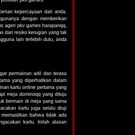
berian kepercayaan dari anda.
nggunanya dengan memberikan
tus agen pkv games harapanqq,
dari resiko kerugian yang tak
gguna lain terlebih dulu, anda
ar permainan adil dan terasa
tama yang diperhatikan dalam
nan kartu online pertama yang
api meja dominoqq yang dituju
tuk bermain di meja yang sama
akan kartu juga selalu diuji
a memastikan bahwa tidak ada
acakan kartu. Inilah alasan