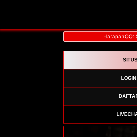
HarapanQQ: 
SITU
LOGI
DAFTA
LIVECH