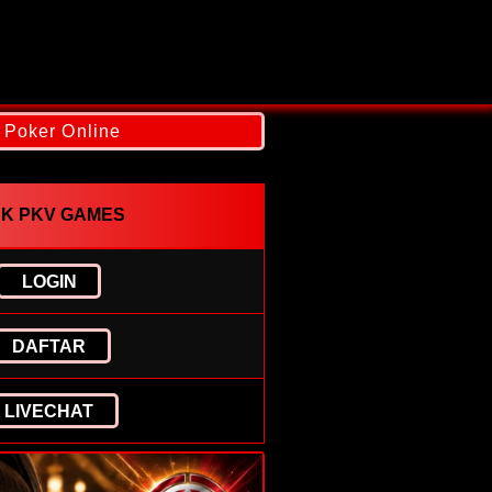
Poker Online
NK PKV GAMES
LOGIN
DAFTAR
LIVECHAT